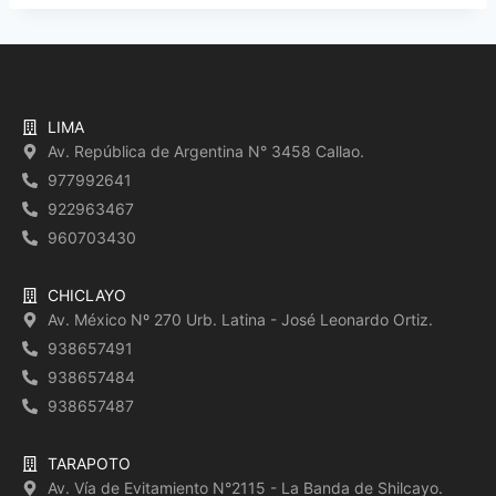
LIMA
Av. República de Argentina N° 3458 Callao.
977992641
922963467
960703430
CHICLAYO
Av. México Nº 270 Urb. Latina - José Leonardo Ortiz.
938657491
938657484
938657487
TARAPOTO
Av. Vía de Evitamiento N°2115 - La Banda de Shilcayo.