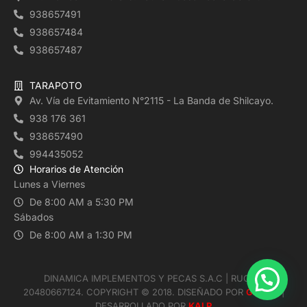
938657491
938657484
938657487
TARAPOTO
Av. Vía de Evitamiento N°2115 - La Banda de Shilcayo.
938 176 361
938657490
994435052
Horarios de Atención
Lunes a Viernes
De 8:00 AM a 5:30 PM
Sábados
De 8:00 AM a 1:30 PM
DINAMICA IMPLEMENTOS Y PECAS S.A.C | RUC N°
20480667124. COPYRIGHT ©️ 2018. DISEÑADO POR
GRUVA
|
DESARROLLADO POR
KALP