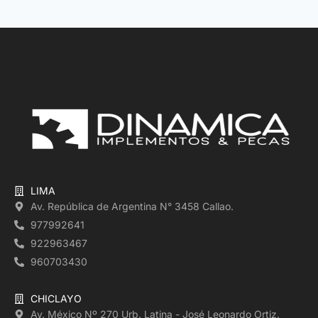
LIMA
Av. República de Argentina N° 3458 Callao.
977992641
922963467
960703430
CHICLAYO
Av. México Nº 270 Urb. Latina - José Leonardo Ortiz.