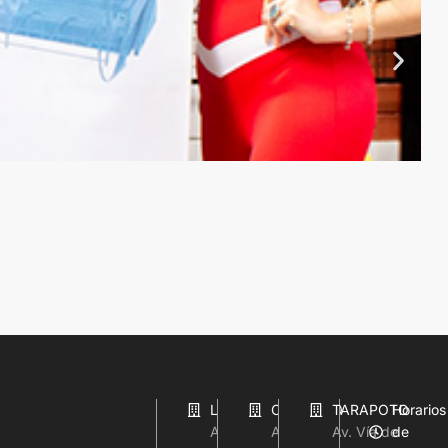
LIMA
CHICLAYO
TARAPOTO
Horarios
Av.
Av.
Av. Vía de
de