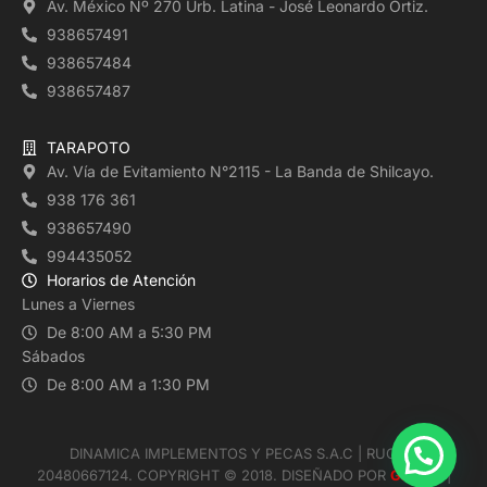
Av. México Nº 270 Urb. Latina - José Leonardo Ortiz.
938657491
938657484
938657487
TARAPOTO
Av. Vía de Evitamiento N°2115 - La Banda de Shilcayo.
938 176 361
938657490
994435052
Horarios de Atención
Lunes a Viernes
De 8:00 AM a 5:30 PM
Sábados
De 8:00 AM a 1:30 PM
DINAMICA IMPLEMENTOS Y PECAS S.A.C | RUC N°
20480667124. COPYRIGHT ©️ 2018. DISEÑADO POR
GRUVA
|