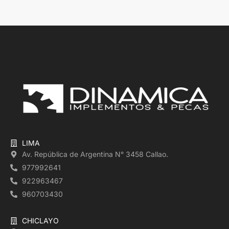
LIMA
Av. República de Argentina N° 3458 Callao.
977992641
922963467
960703430
CHICLAYO