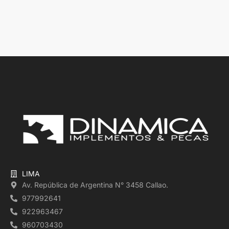
LIMA
Av. República de Argentina N° 3458 Callao.
977992641
922963467
960703430